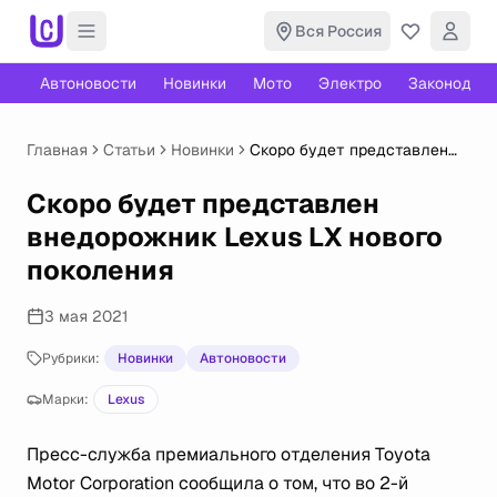
Вся Россия
Автоновости
Новинки
Мото
Электро
Законодате
Главная
Статьи
Новинки
Скоро будет представлен
внедорожник Lexus LX
нового поколения
Скоро будет представлен
внедорожник Lexus LX нового
поколения
3 мая 2021
Рубрики:
Новинки
Автоновости
Марки:
Lexus
Пресс-служба премиального отделения Toyota
Motor Corporation сообщила о том, что во 2-й