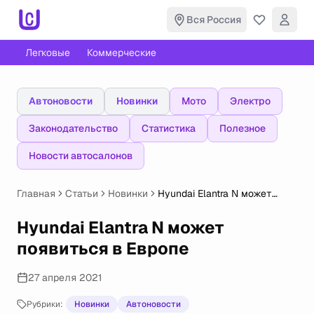
Вся Россия
Легковые
Коммерческие
Автоновости
Новинки
Мото
Электро
Законодательство
Статистика
Полезное
Новости автосалонов
Главная
Статьи
Новинки
Hyundai Elantra N может
появиться в Европе
Hyundai Elantra N может
появиться в Европе
27 апреля 2021
Рубрики:
Новинки
Автоновости