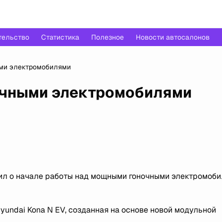
тельство
Статистика
Полезное
Новости автосалонов
ыми электромобилями
ночными электромобилями
ил о начале работы над мощными гоночными электромоби
yundai Kona N EV, созданная на основе новой модульной