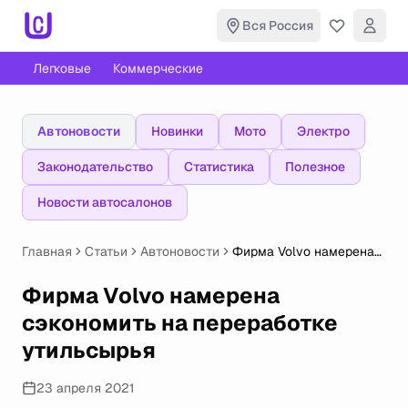
Вся Россия
Легковые
Коммерческие
Автоновости
Новинки
Мото
Электро
Законодательство
Статистика
Полезное
Новости автосалонов
Главная
Статьи
Автоновости
Фирма Volvo намерена
сэкономить
на переработке
Фирма Volvo намерена
утильсырья
сэкономить на переработке
утильсырья
23 апреля 2021