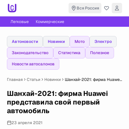
Вся Россия
Легковые
Коммерческие
Автоновости
Новинки
Мото
Электро
Законодательство
Статистика
Полезное
Новости автосалонов
Главная
Статьи
Новинки
Шанхай-2021: фирма Huawei
представила свой первый
автомобиль
Шанхай-2021: фирма Huawei
представила свой первый
автомобиль
23 апреля 2021