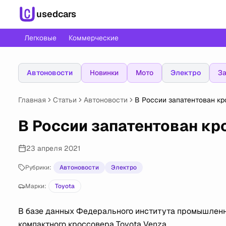
usedcars
Легковые
Коммерческие
Автоновости
Новинки
Мото
Электро
За
Главная
Статьи
Автоновости
В России запатентован кр
В России запатентован кр
23 апреля 2021
Рубрики:
Автоновости
Электро
Марки:
Toyota
В базе данных Федерального института промышленн
компактного кроссовера Toyota Venza.