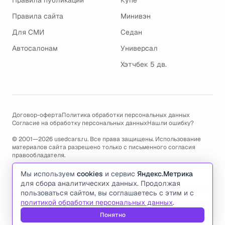
Правила публикации
Купе
Правила сайта
Минивэн
Для СМИ
Седан
Автосалонам
Универсал
Хэтчбек 5 дв.
Договор-оферта
Политика обработки персональных данных
Согласие на обработку персональных данных
Нашли ошибку?
© 2001—2026 usedcars.ru. Все права защищены. Использование
материалов сайта разрешено только с письменного согласия
правообладателя.
Пользуясь сайтом, вы соглашаетесь с использованием cookies и
Мы используем
cookies
и сервис
Яндекс.Метрика
политикой обработки персональных данных
.
для сбора аналитических данных. Продолжая
По всем вопросам связанным с работой сайта, ошибками, глюками
пользоваться сайтом, вы соглашаетесь с этим и с
и проблемами обращайтесь по адресу электронной почты
политикой обработки персональных данных
.
support@usedcars.ru
или пишите в телеграм
@usedcarsru_support
.
Понятно