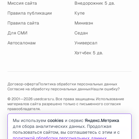
Миссия сайта
Внедорожник 5 дв.
Правила публикации
Купе
Правила сайта
Минивэн
Для СМИ
Седан
Автосалонам
Универсал
Хэтчбек 5 дв.
Договор-оферта
Политика обработки персональных данных
Согласие на обработку персональных данных
Нашли ошибку?
© 2001—2026 usedcars.ru. Все права защищены. Использование
материалов сайта разрешено только с письменного согласия
правообладателя.
Пользуясь сайтом, вы соглашаетесь с использованием cookies и
Мы используем
cookies
и сервис
Яндекс.Метрика
политикой обработки персональных данных
.
для сбора аналитических данных. Продолжая
По всем вопросам связанным с работой сайта, ошибками, глюками
пользоваться сайтом, вы соглашаетесь с этим и с
и проблемами обращайтесь по адресу электронной почты
политикой обработки персональных данных
.
support@usedcars.ru
или пишите в телеграм
@usedcarsru_support
.