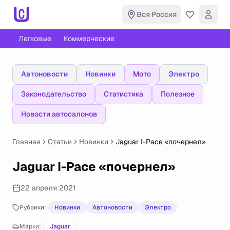
Вся Россия
Легковые
Коммерческие
Автоновости
Новинки
Мото
Электро
Законодательство
Статистика
Полезное
Новости автосалонов
Главная
Статьи
Новинки
Jaguar I-Pace «почернел»
Jaguar I-Pace «почернел»
22 апреля 2021
Рубрики:
Новинки
Автоновости
Электро
Марки:
Jaguar