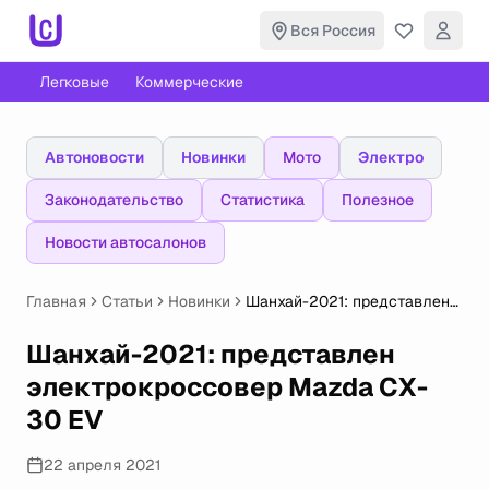
Вся Россия
Легковые
Коммерческие
Автоновости
Новинки
Мото
Электро
Законодательство
Статистика
Полезное
Новости автосалонов
Главная
Статьи
Новинки
Шанхай-2021: представлен
электрокроссовер Mazda
CX-30 EV
Шанхай-2021: представлен
электрокроссовер Mazda CX-
30 EV
22 апреля 2021