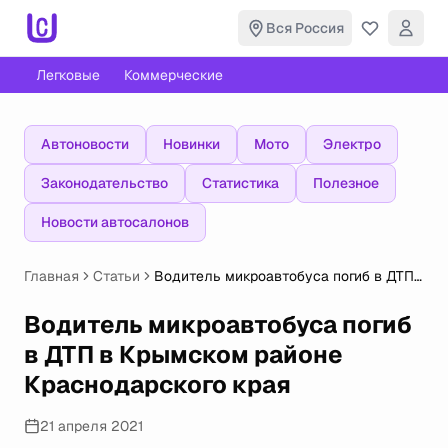
Вся Россия
Легковые
Коммерческие
Автоновости
Новинки
Мото
Электро
Законодательство
Статистика
Полезное
Новости автосалонов
Главная
Статьи
Водитель микроавтобуса погиб в ДТП
в Крымском районе Краснодарского
края
Водитель микроавтобуса погиб
в ДТП в Крымском районе
Краснодарского края
21 апреля 2021