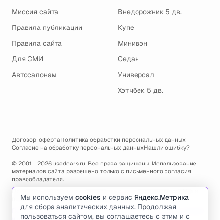
Миссия сайта
Внедорожник 5 дв.
Правила публикации
Купе
Правила сайта
Минивэн
Для СМИ
Седан
Автосалонам
Универсал
Хэтчбек 5 дв.
Договор-оферта
Политика обработки персональных данных
Согласие на обработку персональных данных
Нашли ошибку?
© 2001—2026 usedcars.ru. Все права защищены. Использование
материалов сайта разрешено только с письменного согласия
правообладателя.
Пользуясь сайтом, вы соглашаетесь с использованием cookies и
Мы используем
cookies
и сервис
Яндекс.Метрика
политикой обработки персональных данных
.
для сбора аналитических данных. Продолжая
По всем вопросам связанным с работой сайта, ошибками, глюками
пользоваться сайтом, вы соглашаетесь с этим и с
и проблемами обращайтесь по адресу электронной почты