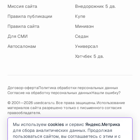
Миссия сайта
Внедорожник 5 дв.
Правила публикации
Купе
Правила сайта
Минивэн
Для СМИ
Седан
Автосалонам
Универсал
Хэтчбек 5 дв.
Договор-оферта
Политика обработки персональных данных
Согласие на обработку персональных данных
Нашли ошибку?
© 2001—2026 usedcars.ru. Все права защищены. Использование
материалов сайта разрешено только с письменного согласия
правообладателя.
Пользуясь сайтом, вы соглашаетесь с использованием cookies и
Мы используем
cookies
и сервис
Яндекс.Метрика
политикой обработки персональных данных
.
для сбора аналитических данных. Продолжая
По всем вопросам связанным с работой сайта, ошибками, глюками
пользоваться сайтом, вы соглашаетесь с этим и с
и проблемами обращайтесь по адресу электронной почты