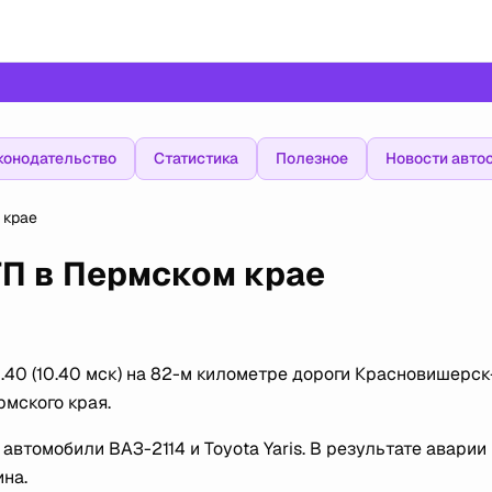
конодательство
Статистика
Полезное
Новости авто
 крае
ТП в Пермском крае
40 (10.40 мск) на 82-м километре дороги Краcновишерск
мского края.
втомобили ВАЗ-2114 и Toyota Yaris. В результате аварии
на.