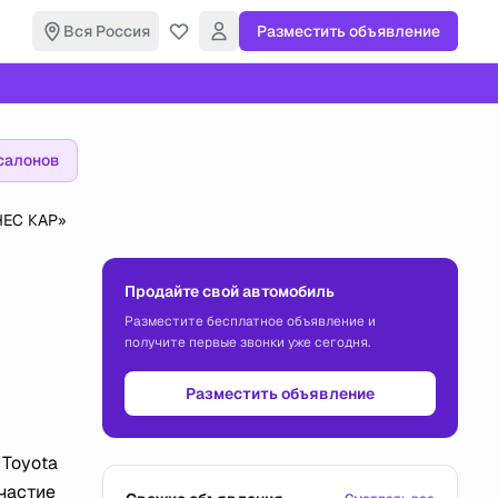
Вся Россия
Разместить объявление
салонов
НЕС КАР»
Продайте свой автомобиль
Разместите бесплатное объявление и
получите первые звонки уже сегодня.
Разместить объявление
 Toyota
частие