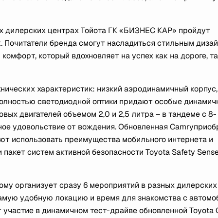
ех дилерских центрах Тойота ГК «БИЗНЕС КАР» пройдут
. Почитатели бренда смогут насладиться стильным диза
омфорт, который вдохновляет на успех как на дороге, та
ехнических характеристик: низкий аэродинамичный корпус,
полностью светодиодной оптики придают особые динамич
вых двигателей объемом 2,0 и 2,5 литра – в тандеме с 8-
ное удовольствие от вождения. Обновленная Camryприоб
ляют использовать преимущества мобильного интернета и
пакет систем активной безопасности Toyota Safety Sens
ому организует сразу 6 мероприятий в разных дилерских
амую удобную локацию и время для знакомства с автомо
 участие в динамичном тест-драйве обновленной Toyota