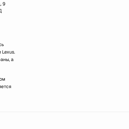
. 9
Д
сь
 Lexus.
аны, а
ном
яется