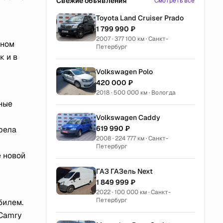
Свежие объявления
Смотреть все
Toyota Land Cruiser Prado
1 799 990 ₽
2007 · 377 100 км · Санкт-
йном
Петербург
к и в
Volkswagen Polo
420 000 ₽
2018 · 500 000 км · Вологда
ные
Volkswagen Caddy
619 990 ₽
рела
2008 · 224 777 км · Санкт-
Петербург
e новой
ГАЗ ГАЗель Next
1 849 999 ₽
2022 · 100 000 км · Санкт-
Петербург
билем.
 Camry