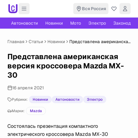
Вся Россия
Автоновости
Новинки
Мото
Электро
Законодате
Главная
Статьи
Новинки
Представлена американская
версия кроссовера Mazda
MX-30
Представлена американская
версия кроссовера Mazda MX-
30
16 апреля 2021
Рубрики:
Новинки
Автоновости
Электро
Марки:
Mazda
Состоялась презентация компактного
электрического кроссовера Mazda MX-30