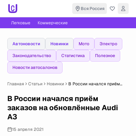
Вся Россия
Легковые
Коммерческие
Автоновости
Новинки
Мото
Электро
Законодательство
Статистика
Полезное
Новости автосалонов
Главная
Статьи
Новинки
В России начался приём
заказов на обновлённые
Audi A3
В России начался приём
заказов на обновлённые Audi
A3
15 апреля 2021