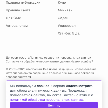
Правила публикации
Купе
Правила сайта
Минивэн
Для СМИ
Седан
Автосалонам
Универсал
Хэтчбек 5 дв.
Договор-оферта
Политика обработки персональных данных
Согласие на обработку персональных данных
Нашли ошибку?
© 2001—2026 usedcars.ru. Все права защищены. Использование
материалов сайта разрешено только с письменного согласия
правообладателя.
Пользуясь сайтом, вы соглашаетесь с использованием cookies и
Мы используем
cookies
и сервис
Яндекс.Метрика
политикой обработки персональных данных
.
для сбора аналитических данных. Продолжая
По всем вопросам связанным с работой сайта, ошибками, глюками
пользоваться сайтом, вы соглашаетесь с этим и с
и проблемами обращайтесь по адресу электронной почты
политикой обработки персональных данных
.
support@usedcars.ru
или пишите в телеграм
@usedcarsru_support
.
Понятно