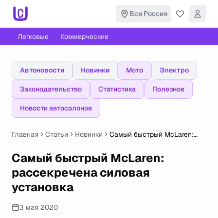
Вся Россия
Легковые
Коммерческие
Автоновости
Новинки
Мото
Электро
Законодательство
Статистика
Полезное
Новости автосалонов
Главная
Статьи
Новинки
Самый быстрый McLaren:
рассекречена силовая
установка
Самый быстрый McLaren:
рассекречена силовая
установка
3 мая 2020