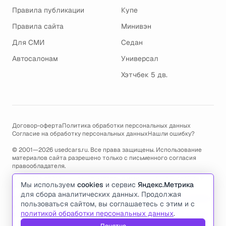
Правила публикации
Купе
Правила сайта
Минивэн
Для СМИ
Седан
Автосалонам
Универсал
Хэтчбек 5 дв.
Договор-оферта
Политика обработки персональных данных
Согласие на обработку персональных данных
Нашли ошибку?
© 2001—2026 usedcars.ru. Все права защищены. Использование
материалов сайта разрешено только с письменного согласия
правообладателя.
Пользуясь сайтом, вы соглашаетесь с использованием cookies и
Мы используем
cookies
и сервис
Яндекс.Метрика
политикой обработки персональных данных
.
для сбора аналитических данных. Продолжая
По всем вопросам связанным с работой сайта, ошибками, глюками
пользоваться сайтом, вы соглашаетесь с этим и с
и проблемами обращайтесь по адресу электронной почты
политикой обработки персональных данных
.
support@usedcars.ru
или пишите в телеграм
@usedcarsru_support
.