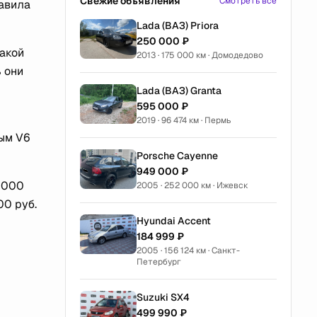
Свежие объявления
Смотреть все
тавила
Lada (ВАЗ) Priora
250 000 ₽
такой
2013 · 175 000 км · Домодедово
ь они
Lada (ВАЗ) Granta
595 000 ₽
2019 · 96 474 км · Пермь
ным V6
Porsche Cayenne
949 000 ₽
0 000
2005 · 252 000 км · Ижевск
00 руб.
Hyundai Accent
184 999 ₽
2005 · 156 124 км · Санкт-
Петербург
Suzuki SX4
499 990 ₽