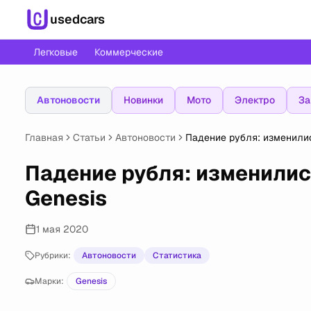
usedcars
Легковые
Коммерческие
Автоновости
Новинки
Мото
Электро
За
Главная
Статьи
Автоновости
Падение рубля: изменили
Падение рубля: изменили
Genesis
1 мая 2020
Рубрики:
Автоновости
Статистика
Марки:
Genesis