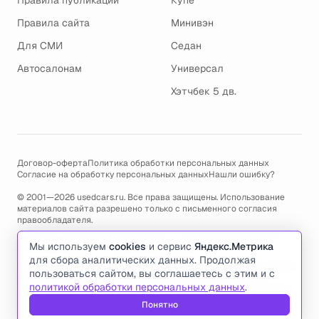
Правила публикации
Купе
Правила сайта
Минивэн
Для СМИ
Седан
Автосалонам
Универсал
Хэтчбек 5 дв.
Договор-оферта
Политика обработки персональных данных
Согласие на обработку персональных данных
Нашли ошибку?
© 2001—2026 usedcars.ru. Все права защищены. Использование
материалов сайта разрешено только с письменного согласия
правообладателя.
Пользуясь сайтом, вы соглашаетесь с использованием cookies и
Мы используем
cookies
и сервис
Яндекс.Метрика
политикой обработки персональных данных
.
для сбора аналитических данных. Продолжая
По всем вопросам связанным с работой сайта, ошибками, глюками
пользоваться сайтом, вы соглашаетесь с этим и с
и проблемами обращайтесь по адресу электронной почты
политикой обработки персональных данных
.
support@usedcars.ru
или пишите в телеграм
@usedcarsru_support
.
Понятно