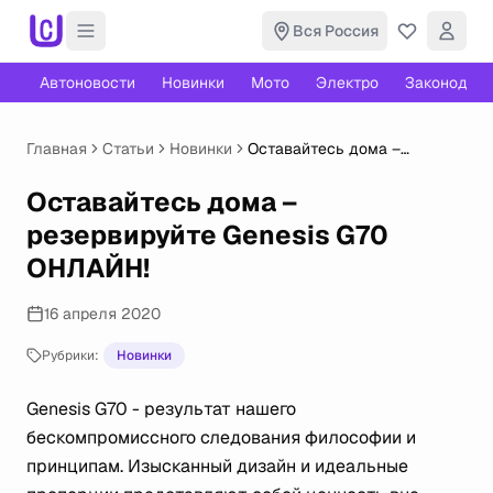
Вся Россия
Автоновости
Новинки
Мото
Электро
Законодате
Главная
Статьи
Новинки
Оставайтесь дома –
резервируйте Genesis G70
ОНЛАЙН!
Оставайтесь дома –
резервируйте Genesis G70
ОНЛАЙН!
16 апреля 2020
Рубрики:
Новинки
Genesis G70 - результат нашего
бескомпромиссного следования философии и
принципам. Изысканный дизайн и идеальные