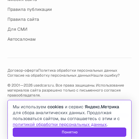
Правила публикации
Правила сайта
Для СМИ
Автосалонам
Договор-оферта
Политика обработки персональных данных
Согласие на обработку персональных данных
Нашли ошибку?
© 2001—2026 usedcars.ru. Все права защищены. Использование
материалов сайта разрешено только с письменного согласия
правообладателя.
Пользуясь сайтом, вы соглашаетесь с использованием cookies и
Мы используем
cookies
и сервис
Яндекс.Метрика
политикой обработки персональных данных
.
для сбора аналитических данных. Продолжая
По всем вопросам связанным с работой сайта, ошибками, глюками
пользоваться сайтом, вы соглашаетесь с этим и с
и проблемами обращайтесь по адресу электронной почты
политикой обработки персональных данных
.
support@usedcars.ru
или пишите в телеграм
@usedcarsru_support
.
Понятно