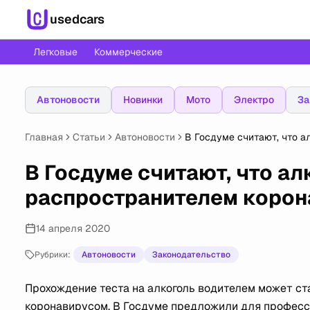
usedcars
Легковые
Коммерческие
Автоновости
Новинки
Мото
Электро
За
Главная
Статьи
Автоновости
В Госдуме считают, что 
В Госдуме считают, что а
распространителем корон
14 апреля 2020
Рубрики:
Автоновости
Законодательство
Прохождение теста на алкоголь водителем может ст
коронавирусом. В Госдуме предложили для професс