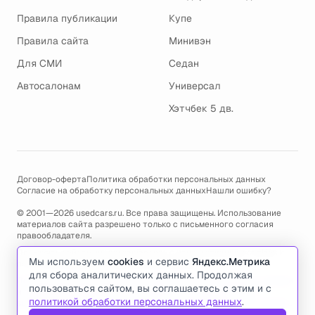
Правила публикации
Купе
Правила сайта
Минивэн
Для СМИ
Седан
Автосалонам
Универсал
Хэтчбек 5 дв.
Договор-оферта
Политика обработки персональных данных
Согласие на обработку персональных данных
Нашли ошибку?
© 2001—2026 usedcars.ru. Все права защищены. Использование
материалов сайта разрешено только с письменного согласия
правообладателя.
Пользуясь сайтом, вы соглашаетесь с использованием cookies и
Мы используем
cookies
и сервис
Яндекс.Метрика
политикой обработки персональных данных
.
для сбора аналитических данных. Продолжая
По всем вопросам связанным с работой сайта, ошибками, глюками
пользоваться сайтом, вы соглашаетесь с этим и с
и проблемами обращайтесь по адресу электронной почты
политикой обработки персональных данных
.
support@usedcars.ru
или пишите в телеграм
@usedcarsru_support
.