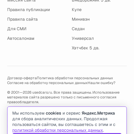
Миссия сайта
Внедорожник 5 дв.
Правила публикации
Купе
Правила сайта
Минивэн
Для СМИ
Седан
Автосалонам
Универсал
Хэтчбек 5 дв.
Договор-оферта
Политика обработки персональных данных
Согласие на обработку персональных данных
Нашли ошибку?
© 2001—2026 usedcars.ru. Все права защищены. Использование
материалов сайта разрешено только с письменного согласия
правообладателя.
Пользуясь сайтом, вы соглашаетесь с использованием cookies и
Мы используем
cookies
и сервис
Яндекс.Метрика
политикой обработки персональных данных
.
для сбора аналитических данных. Продолжая
По всем вопросам связанным с работой сайта, ошибками, глюками
пользоваться сайтом, вы соглашаетесь с этим и с
и проблемами обращайтесь по адресу электронной почты
политикой обработки персональных данных
.
support@usedcars.ru
или пишите в телеграм
@usedcarsru_support
.