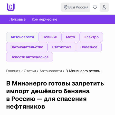
Вся Россия
Легковые
Коммерческие
Автоновости
Новинки
Мото
Электро
Законодательство
Статистика
Полезное
Новости автосалонов
Главная
Статьи
Автоновости
В Минэнерго готовы
запретить импорт
дешёвого бензина
В Минэнерго готовы запретить
в Россию — для
импорт дешёвого бензина
спасения нефтяников
в Россию — для спасения
нефтяников