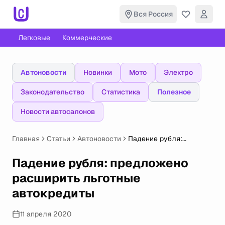
Вся Россия
Легковые
Коммерческие
Автоновости
Новинки
Мото
Электро
Законодательство
Статистика
Полезное
Новости автосалонов
Главная
Статьи
Автоновости
Падение рубля:
предложено расширить
льготные автокредиты
Падение рубля: предложено
расширить льготные
автокредиты
11 апреля 2020