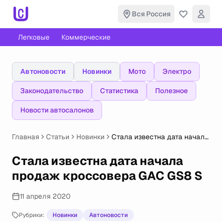
Вся Россия
Легковые
Коммерческие
Автоновости
Новинки
Мото
Электро
Законодательство
Статистика
Полезное
Новости автосалонов
Главная
Статьи
Новинки
Стала известна дата начала
продаж кроссовера GAC
GS8 S
Стала известна дата начала
продаж кроссовера GAC GS8 S
11 апреля 2020
Рубрики:
Новинки
Автоновости