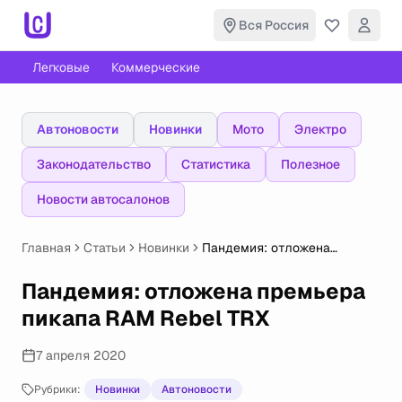
Вся Россия
Легковые
Коммерческие
Автоновости
Новинки
Мото
Электро
Законодательство
Статистика
Полезное
Новости автосалонов
Главная
Статьи
Новинки
Пандемия: отложена
премьера пикапа RAM Rebel
TRX
Пандемия: отложена премьера
пикапа RAM Rebel TRX
7 апреля 2020
Рубрики:
Новинки
Автоновости