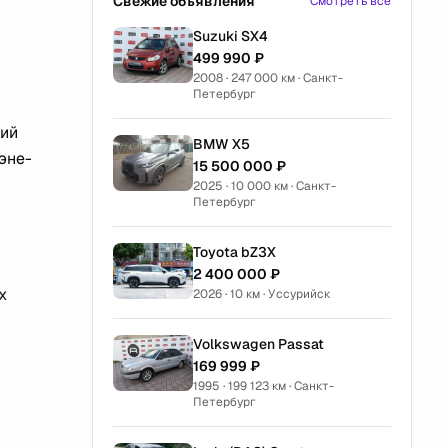
Свежие объявления
Смотреть все
Suzuki SX4
499 990 ₽
2008 · 247 000 км · Санкт-
Петербург
ний
BMW X5
эне-
15 500 000 ₽
2025 · 10 000 км · Санкт-
Петербург
Toyota bZ3X
2 400 000 ₽
х
2026 · 10 км · Уссурийск
Volkswagen Passat
169 999 ₽
1995 · 199 123 км · Санкт-
Петербург