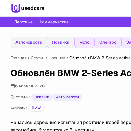
usedcars
Легковые
Коммерческие
Автоновости
Новинки
Мото
Электро
За
Главная
Статьи
Новинки
Обновлён BMW 2-Series Active 
Обновлён BMW 2-Series Act
6 апреля 2020
Рубрики:
Новинки
Автоновости
Марки:
BMW
Начались дорожные испытания рестайлинговой версии
автомобиль будет только 5-местным.