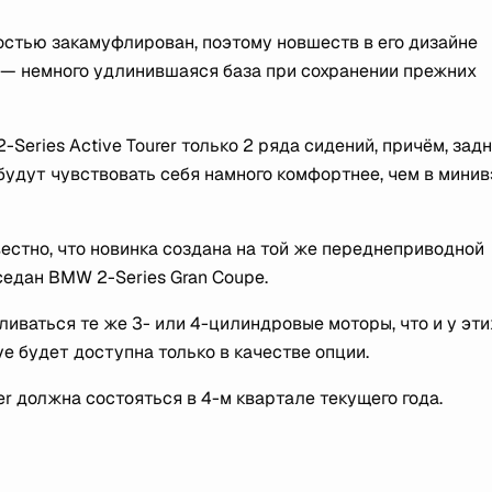
остью закамуфлирован, поэтому новшеств в его дизайне
о — немного удлинившаяся база при сохранении прежних
-Series Active Tourer только 2 ряда сидений, причём, зад
будут чувствовать себя намного комфортнее, чем в минив
вестно, что новинка создана на той же переднеприводной
седан BMW 2-Series Gran Coupe.
ливаться те же 3- или 4-цилиндровые моторы, что и у эти
e будет доступна только в качестве опции.
r должна состояться в 4-м квартале текущего года.