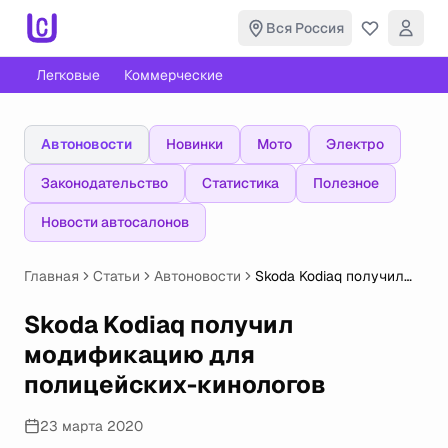
Вся Россия
Легковые
Коммерческие
Автоновости
Новинки
Мото
Электро
Законодательство
Статистика
Полезное
Новости автосалонов
Главная
Статьи
Автоновости
Skoda Kodiaq получил
модификацию для
полицейских-кинологов
Skoda Kodiaq получил
модификацию для
полицейских-кинологов
23 марта 2020