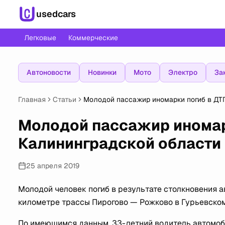
usedcars
Легковые
Коммерческие
Автоновости
Новинки
Мото
Электро
За
Главная
Статьи
Молодой пассажир иномарки погиб в ДТ
Молодой пассажир иномар
Калининградской области
25 апреля 2019
Молодой человек погиб в результате столкновения ав
километре трассы Пирогово — Рожково в Гурьевском
По имеющимся данным, 33-летний водитель автомоби