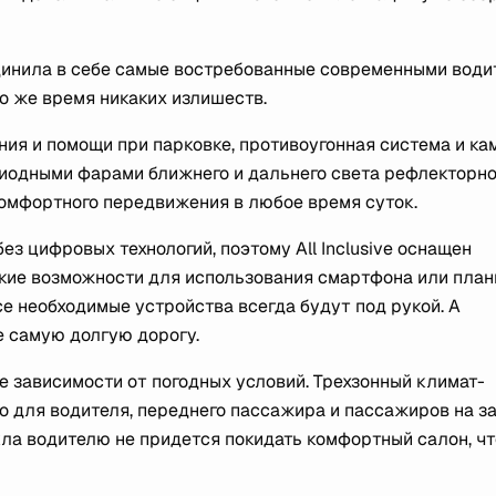
ъединила в себе самые востребованные современными вод
то же время никаких излишеств.
ния и помощи при парковке, противоугонная система и ка
диодными фарами ближнего и дальнего света рефлекторно
комфортного передвижения в любое время суток.
 цифровых технологий, поэтому All Inclusive оснащен
кие возможности для использования смартфона или план
все необходимые устройства всегда будут под рукой. А
е самую долгую дорогу.
вне зависимости от погодных условий. Трехзонный климат-
о для водителя, переднего пассажира и пассажиров на з
кла водителю не придется покидать комфортный салон, ч