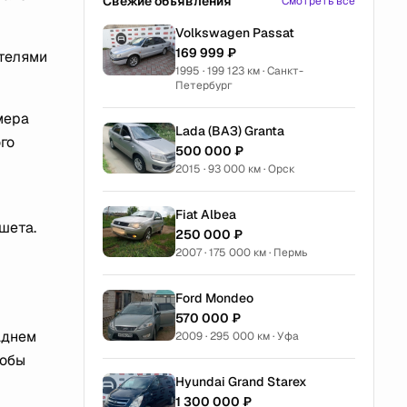
Свежие объявления
Смотреть все
Volkswagen Passat
169 999 ₽
ителями
1995 · 199 123 км · Санкт-
Петербург
мера
Lada (ВАЗ) Granta
го
500 000 ₽
2015 · 93 000 км · Орск
Fiat Albea
шета.
250 000 ₽
2007 · 175 000 км · Пермь
Ford Mondeo
570 000 ₽
аднем
2009 · 295 000 км · Уфа
тобы
Hyundai Grand Starex
1 300 000 ₽