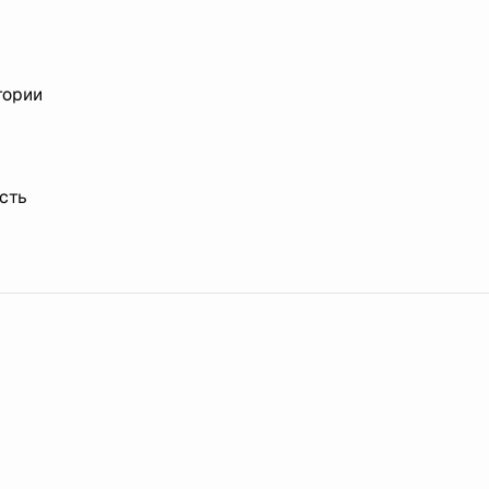
тории
сть