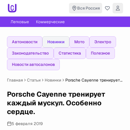
Вся Россия
Легковые
Коммерческие
Автоновости
Новинки
Мото
Электро
Законодательство
Статистика
Полезное
Новости автосалонов
Главная
Статьи
Новинки
Porsche Cayenne тренирует
каждый мускул. Особенно
сердце.
Porsche Cayenne тренирует
каждый мускул. Особенно
сердце.
5 февраля 2019