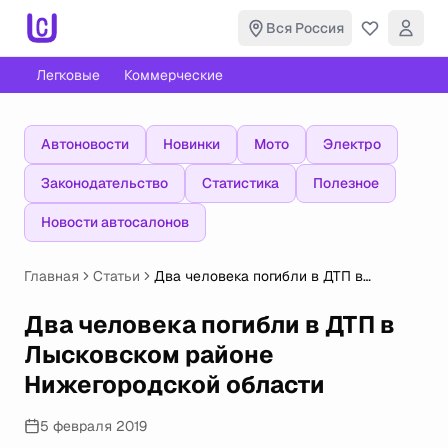
Вся Россия
Легковые
Коммерческие
Автоновости
Новинки
Мото
Электро
Законодательство
Статистика
Полезное
Новости автосалонов
Главная
Статьи
Два человека погибли в ДТП в
Лысковском районе Нижегородской
области
Два человека погибли в ДТП в
Лысковском районе
Нижегородской области
5 февраля 2019