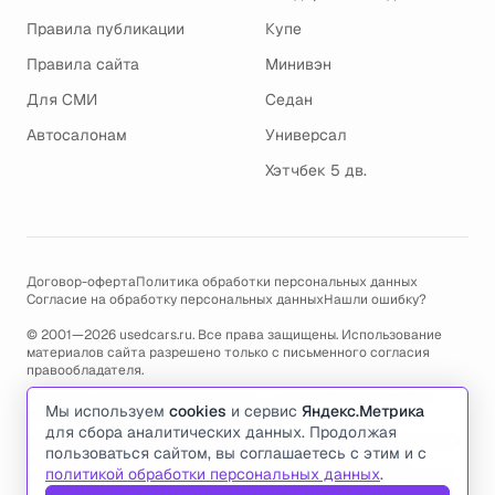
Правила публикации
Купе
Правила сайта
Минивэн
Для СМИ
Седан
Автосалонам
Универсал
Хэтчбек 5 дв.
Договор-оферта
Политика обработки персональных данных
Согласие на обработку персональных данных
Нашли ошибку?
© 2001—2026 usedcars.ru. Все права защищены. Использование
материалов сайта разрешено только с письменного согласия
правообладателя.
Пользуясь сайтом, вы соглашаетесь с использованием cookies и
Мы используем
cookies
и сервис
Яндекс.Метрика
политикой обработки персональных данных
.
для сбора аналитических данных. Продолжая
По всем вопросам связанным с работой сайта, ошибками, глюками
пользоваться сайтом, вы соглашаетесь с этим и с
и проблемами обращайтесь по адресу электронной почты
политикой обработки персональных данных
.
support@usedcars.ru
или пишите в телеграм
@usedcarsru_support
.