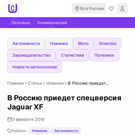
Вся Россия
Легковые
Коммерческие
Автоновости
Новинки
Мото
Электро
Законодательство
Статистика
Полезное
Новости автосалонов
Главная
Статьи
Новинки
В Россию приедет
спецверсия Jaguar XF
В Россию приедет спецверсия
Jaguar XF
3 февраля 2019
Рубрики:
Новинки
Автоновости