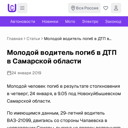
Вся Россия
Автоновости
Новинки
Мото
Электро
Законодате
Главная
Статьи
Молодой водитель погиб в ДТП в
Самарской области
Молодой водитель погиб в ДТП
в Самарской области
24 января 2019
Молодой человек погиб в результате столкновения
в четверг, 24 января, в 9.05 под Новокуйбышевском
Самарской области.
По имеющимся данным, 29-летний водитель
ВАЗ-21099, двигаясь со стороны Чапаевска в
направлении Самары, выехал на полосу встречного