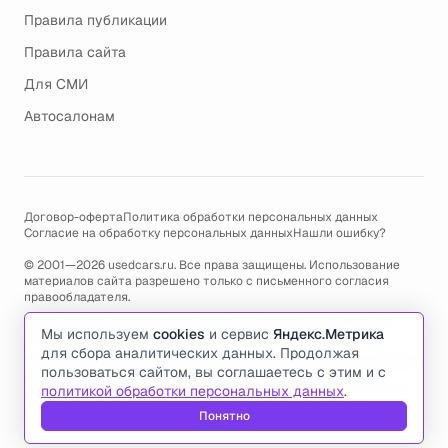
Правила публикации
Правила сайта
Для СМИ
Автосалонам
Договор-оферта
Политика обработки персональных данных
Согласие на обработку персональных данных
Нашли ошибку?
© 2001—2026 usedcars.ru. Все права защищены. Использование
материалов сайта разрешено только с письменного согласия
правообладателя.
Пользуясь сайтом, вы соглашаетесь с использованием cookies и
Мы используем
cookies
и сервис
Яндекс.Метрика
политикой обработки персональных данных
.
для сбора аналитических данных. Продолжая
По всем вопросам связанным с работой сайта, ошибками, глюками
пользоваться сайтом, вы соглашаетесь с этим и с
и проблемами обращайтесь по адресу электронной почты
политикой обработки персональных данных
.
support@usedcars.ru
или пишите в телеграм
@usedcarsru_support
.
Понятно