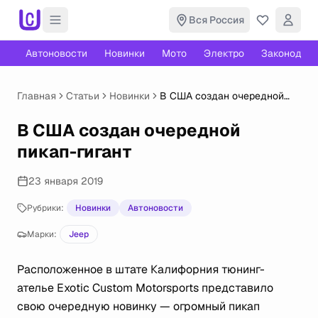
Вся Россия
Автоновости
Новинки
Мото
Электро
Законодате
Главная
Статьи
Новинки
В США создан очередной
пикап-гигант
В США создан очередной
пикап-гигант
23 января 2019
Рубрики:
Новинки
Автоновости
Марки:
Jeep
Расположенное в штате Калифорния тюнинг-
ателье Exotic Custom Motorsports представило
свою очередную новинку — огромный пикап