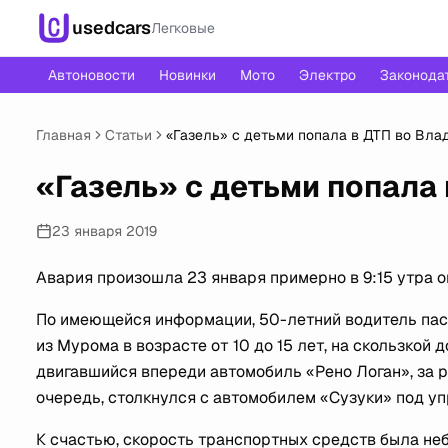
usedcars
Легковые
Автоновости
Новинки
Мото
Электро
Законода
Главная
Статьи
«Газель» с детьми попала в ДТП во Вла
«Газель» с детьми попала
23 января 2019
Авария произошла 23 января примерно в 9:15 утра 
По имеющейся информации, 50-летний водитель пасс
из Мурома в возрасте от 10 до 15 лет, на скользкой
двигавшийся впереди автомобиль «Рено Логан», за р
очередь, столкнулся с автомобилем «Сузуки» под у
К счастью, скорость транспортных средств была не