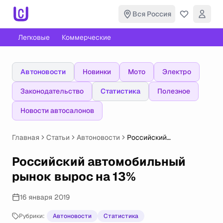
Вся Россия
Легковые
Коммерческие
Автоновости
Новинки
Мото
Электро
Законодательство
Статистика
Полезное
Новости автосалонов
Главная
Статьи
Автоновости
Российский
автомобильный рынок
вырос на 13%
Российский автомобильный
рынок вырос на 13%
16 января 2019
Рубрики:
Автоновости
Статистика