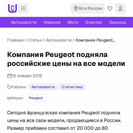
Вся Россия
Автоновости
Новинки
Мото
Электро
Законодате
Главная
Статьи
Автоновости
Компания Peugeot
подняла российские
цены на все модели
Компания Peugeot подняла
российские цены на все модели
15 января 2019
Рубрики:
Автоновости
Статистика
Марки:
Peugeot
Сегодня французская компания Peugeot подняла
цены на все свои модели, продающиеся в России.
Размер прибавки составил от 20 000 до 80