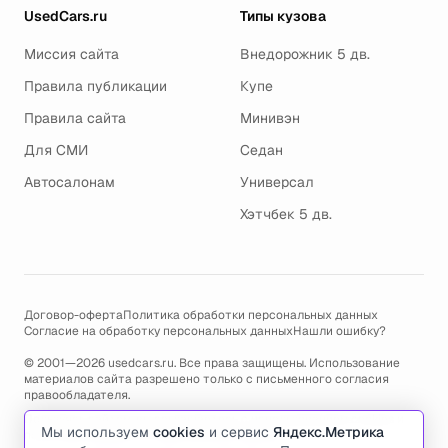
UsedCars.ru
Типы кузова
Миссия сайта
Внедорожник 5 дв.
Правила публикации
Купе
Правила сайта
Минивэн
Для СМИ
Седан
Автосалонам
Универсал
Хэтчбек 5 дв.
Договор-оферта
Политика обработки персональных данных
Согласие на обработку персональных данных
Нашли ошибку?
© 2001—2026 usedcars.ru. Все права защищены. Использование
материалов сайта разрешено только с письменного согласия
правообладателя.
Пользуясь сайтом, вы соглашаетесь с использованием cookies и
Мы используем
cookies
и сервис
Яндекс.Метрика
политикой обработки персональных данных
.