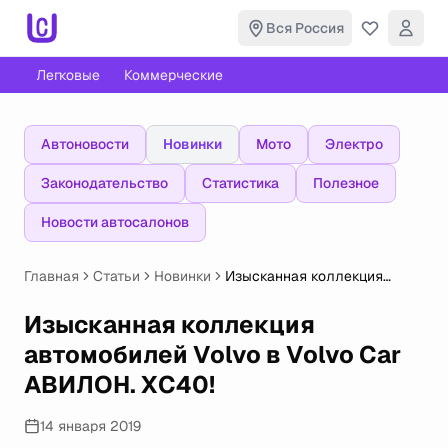
Вся Россия
Легковые
Коммерческие
Автоновости
Новинки
Мото
Электро
Законодательство
Статистика
Полезное
Новости автосалонов
Главная
Статьи
Новинки
Изысканная коллекция
автомобилей Volvo в Volvo
Car АВИЛОН. XС40!
Изысканная коллекция
автомобилей Volvo в Volvo Car
АВИЛОН. XС40!
14 января 2019