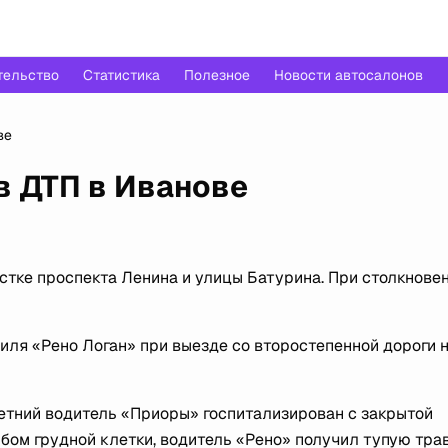
тельство
Статистика
Полезное
Новости автосалонов
ве
в ДТП в Иванове
стке проспекта Ленина и улицы Батурина. При столкнове
ля «Рено Логан» при выезде со второстепенной дороги 
летний водитель «Приоры» госпитализирован с закрытой
ибом грудной клетки, водитель «Рено» получил тупую тра