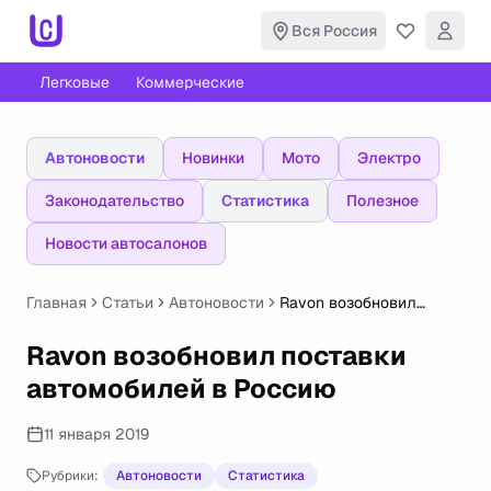
Вся Россия
Легковые
Коммерческие
Автоновости
Новинки
Мото
Электро
Законодательство
Статистика
Полезное
Новости автосалонов
Главная
Статьи
Автоновости
Ravon возобновил
поставки автомобилей
в Россию
Ravon возобновил поставки
автомобилей в Россию
11 января 2019
Рубрики:
Автоновости
Статистика