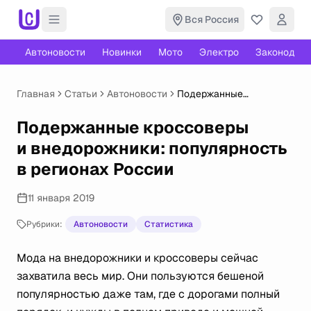
Вся Россия
Автоновости
Новинки
Мото
Электро
Законодате
Главная
Статьи
Автоновости
Подержанные
кроссоверы
и внедорожники:
Подержанные кроссоверы
популярность
и внедорожники: популярность
в регионах России
в регионах России
11 января 2019
Рубрики:
Автоновости
Статистика
Мода на внедорожники и кроссоверы сейчас
захватила весь мир. Они пользуются бешеной
популярностью даже там, где с дорогами полный