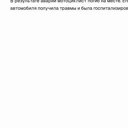
В результате аварии мотоциклист погиб на месте. Ег
автомобиля получила травмы и была госпитализиров