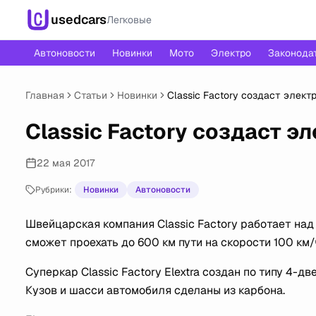
usedcars
Легковые
Автоновости
Новинки
Мото
Электро
Законода
Главная
Статьи
Новинки
Classic Factory создаст элект
Classic Factory создаст э
22 мая 2017
Рубрики:
Новинки
Автоновости
Швейцарская компания Classic Factory работает над
сможет проехать до 600 км пути на скорости 100 км/
Суперкар Classic Factory Elextra создан по типу 4-
Кузов и шасси автомобиля сделаны из карбона.