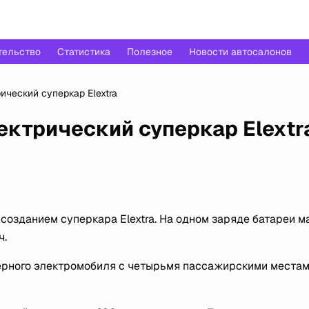
тельство
Статистика
Полезное
Новости автосалонов
рический суперкар Elextra
лектрический суперкар Elextr
 созданием суперкара Elextra. На одном заряде батареи 
ч.
дверного электромобиля с четырьмя пассажирскими местам