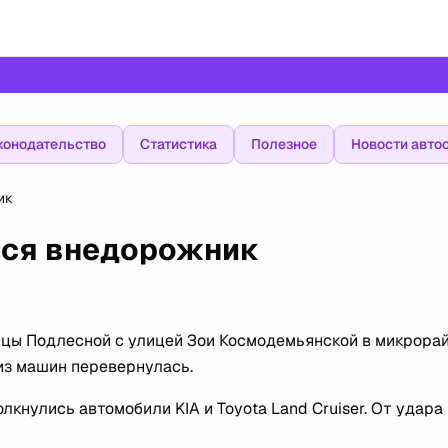
конодательство
Статистика
Полезное
Новости авто
ик
лся внедорожник
ицы Подлесной с улицей Зои Космодемьянской в микрора
из машин перевернулась.
лкнулись автомобили KIA и Toyota Land Cruiser. От удара