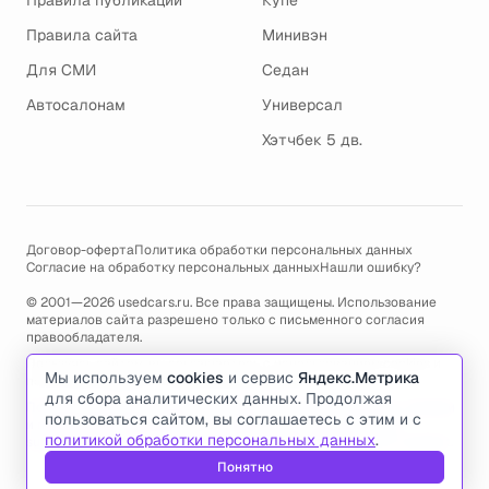
Правила публикации
Купе
Правила сайта
Минивэн
Для СМИ
Седан
Автосалонам
Универсал
Хэтчбек 5 дв.
Договор-оферта
Политика обработки персональных данных
Согласие на обработку персональных данных
Нашли ошибку?
© 2001—2026 usedcars.ru. Все права защищены. Использование
материалов сайта разрешено только с письменного согласия
правообладателя.
Пользуясь сайтом, вы соглашаетесь с использованием cookies и
Мы используем
cookies
и сервис
Яндекс.Метрика
политикой обработки персональных данных
.
для сбора аналитических данных. Продолжая
По всем вопросам связанным с работой сайта, ошибками, глюками
пользоваться сайтом, вы соглашаетесь с этим и с
и проблемами обращайтесь по адресу электронной почты
политикой обработки персональных данных
.
support@usedcars.ru
или пишите в телеграм
@usedcarsru_support
.
Понятно