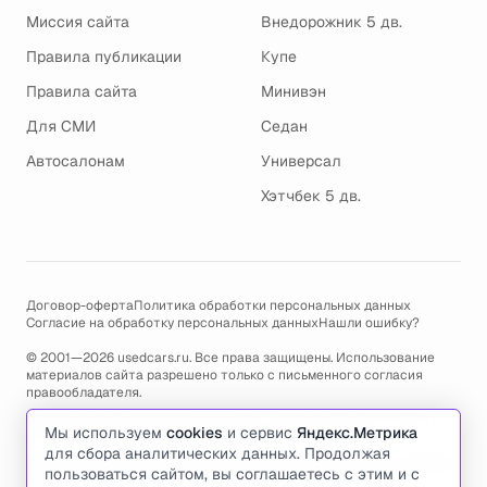
Миссия сайта
Внедорожник 5 дв.
Правила публикации
Купе
Правила сайта
Минивэн
Для СМИ
Седан
Автосалонам
Универсал
Хэтчбек 5 дв.
Договор-оферта
Политика обработки персональных данных
Согласие на обработку персональных данных
Нашли ошибку?
© 2001—2026 usedcars.ru. Все права защищены. Использование
материалов сайта разрешено только с письменного согласия
правообладателя.
Пользуясь сайтом, вы соглашаетесь с использованием cookies и
Мы используем
cookies
и сервис
Яндекс.Метрика
политикой обработки персональных данных
.
для сбора аналитических данных. Продолжая
По всем вопросам связанным с работой сайта, ошибками, глюками
пользоваться сайтом, вы соглашаетесь с этим и с
и проблемами обращайтесь по адресу электронной почты