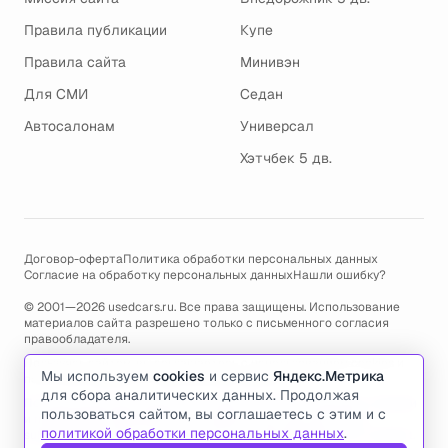
Правила публикации
Купе
Правила сайта
Минивэн
Для СМИ
Седан
Автосалонам
Универсал
Хэтчбек 5 дв.
Договор-оферта
Политика обработки персональных данных
Согласие на обработку персональных данных
Нашли ошибку?
© 2001—2026 usedcars.ru. Все права защищены. Использование
материалов сайта разрешено только с письменного согласия
правообладателя.
Пользуясь сайтом, вы соглашаетесь с использованием cookies и
Мы используем
cookies
и сервис
Яндекс.Метрика
политикой обработки персональных данных
.
для сбора аналитических данных. Продолжая
По всем вопросам связанным с работой сайта, ошибками, глюками
пользоваться сайтом, вы соглашаетесь с этим и с
и проблемами обращайтесь по адресу электронной почты
политикой обработки персональных данных
.
support@usedcars.ru
или пишите в телеграм
@usedcarsru_support
.