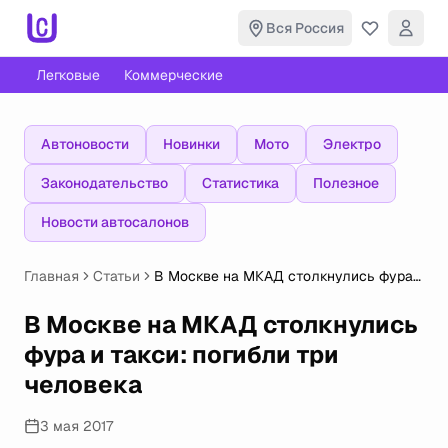
Вся Россия
Легковые
Коммерческие
Автоновости
Новинки
Мото
Электро
Законодательство
Статистика
Полезное
Новости автосалонов
Главная
Статьи
В Москве на МКАД столкнулись фура
и такси: погибли три человека
В Москве на МКАД столкнулись
фура и такси: погибли три
человека
3 мая 2017